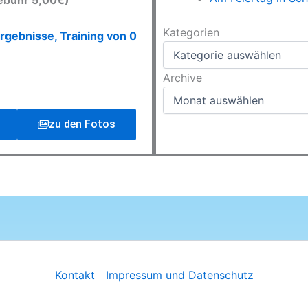
ebühr 5,00€)
Kategorien
Kategorien
rgebnisse, Training von 0
Archive
Archive
zu den Fotos
Kontakt
Impressum und Datenschutz