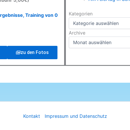
ebühr 5,00€)
Kategorien
Kategorien
rgebnisse, Training von 0
Archive
Archive
zu den Fotos
Kontakt
Impressum und Datenschutz