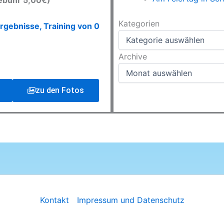
ebühr 5,00€)
Kategorien
Kategorien
rgebnisse, Training von 0
Archive
Archive
zu den Fotos
Kontakt
Impressum und Datenschutz