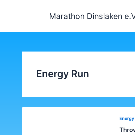
Zum
Inhalt
Marathon Dinslaken e.V
springen
Energy Run
Energy
Thro