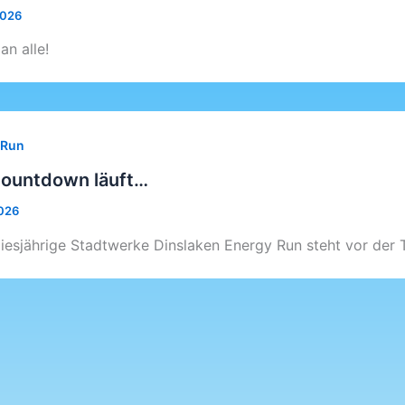
2026
an alle!
 Run
Countdown läuft…
026
iesjährige Stadtwerke Dinslaken Energy Run steht vor der T