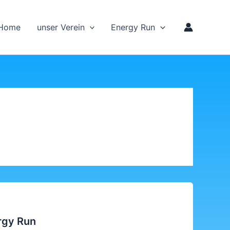
Home
unser Verein
Energy Run
rgy Run