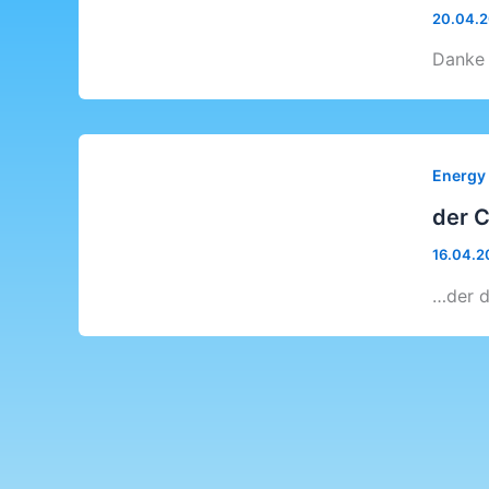
20.04.
Danke 
Energy
der 
16.04.2
…der d