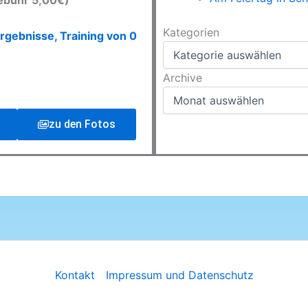
ebühr 5,00€)
Kategorien
Kategorien
rgebnisse, Training von 0
Archive
Archive
zu den Fotos
Kontakt
Impressum und Datenschutz