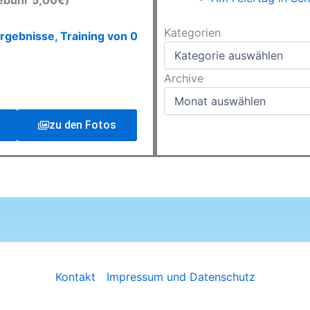
ebühr 5,00€)
Kategorien
Kategorien
rgebnisse, Training von 0
Archive
Archive
zu den Fotos
Kontakt
Impressum und Datenschutz