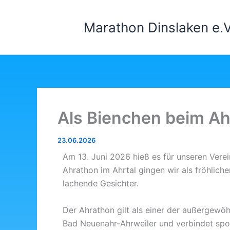
Zum
Inhalt
Marathon Dinslaken e.V
springen
Als Bienchen beim A
23.06.2026
Am 13. Juni 2026 hieß es für unseren Ver
Ahrathon im Ahrtal gingen wir als fröhlic
lachende Gesichter.
Der Ahrathon gilt als einer der außergewö
Bad Neuenahr-Ahrweiler und verbindet spor