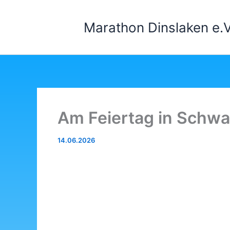
Zum
Inhalt
Marathon Dinslaken e.V
springen
Am Feiertag in Schw
14.06.2026