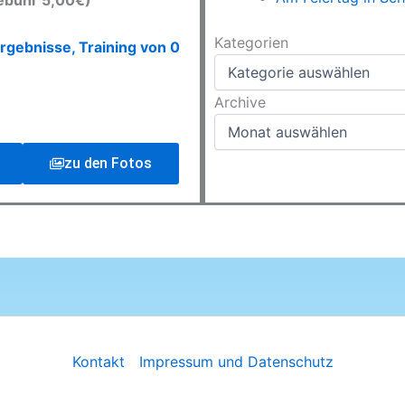
ebühr 5,00€)
Kategorien
Kategorien
rgebnisse, Training von 0
Archive
Archive
zu den Fotos
Kontakt
Impressum und Datenschutz