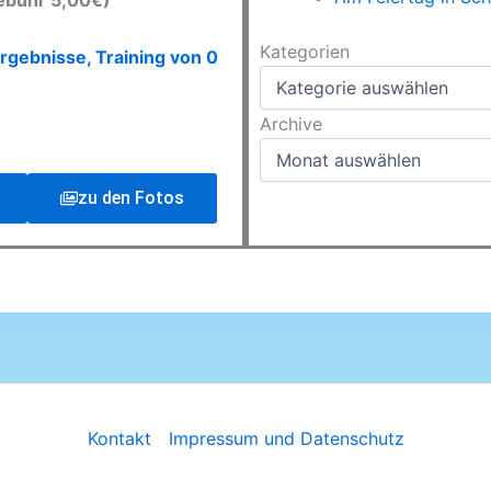
ebühr 5,00€)
Kategorien
Kategorien
rgebnisse, Training von 0
Archive
Archive
zu den Fotos
Kontakt
Impressum und Datenschutz