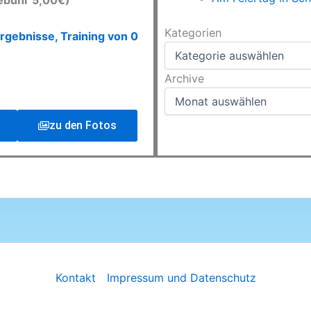
ebühr 5,00€)
Kategorien
Kategorien
rgebnisse, Training von 0
Archive
Archive
zu den Fotos
Kontakt
Impressum und Datenschutz