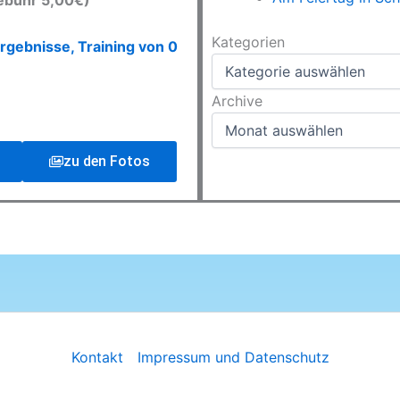
ebühr 5,00€)
Kategorien
Kategorien
rgebnisse, Training von 0
Archive
Archive
zu den Fotos
Kontakt
Impressum und Datenschutz