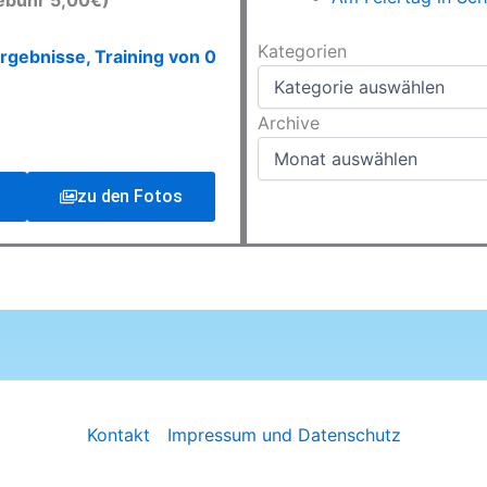
ebühr 5,00€)
Kategorien
Kategorien
rgebnisse, Training von 0
Archive
Archive
zu den Fotos
Kontakt
Impressum und Datenschutz