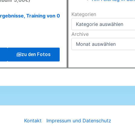
ebühr 5,00€)
Kategorien
Kategorien
rgebnisse, Training von 0
Archive
Archive
zu den Fotos
Kontakt
Impressum und Datenschutz