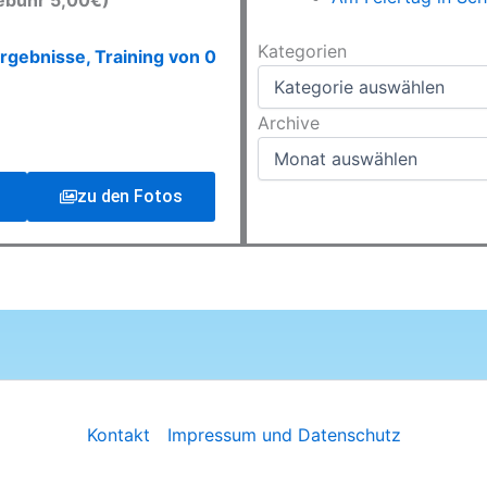
ebühr 5,00€)
Kategorien
Kategorien
rgebnisse, Training von 0
Archive
Archive
zu den Fotos
Kontakt
Impressum und Datenschutz