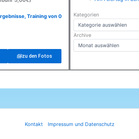
ebühr 5,00€)
Kategorien
Kategorien
rgebnisse, Training von 0
Archive
Archive
zu den Fotos
Kontakt
Impressum und Datenschutz