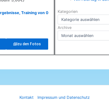
ebühr 5,00€)
Kategorien
Kategorien
rgebnisse, Training von 0
Archive
Archive
zu den Fotos
Kontakt
Impressum und Datenschutz