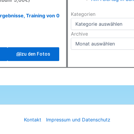
ebühr 5,00€)
Kategorien
Kategorien
rgebnisse, Training von 0
Archive
Archive
zu den Fotos
Kontakt
Impressum und Datenschutz