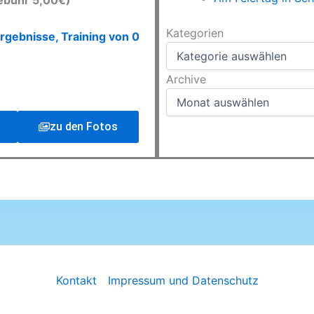
ebühr 5,00€)
Kategorien
Kategorien
rgebnisse, Training von 0
Archive
Archive
zu den Fotos
Kontakt
Impressum und Datenschutz