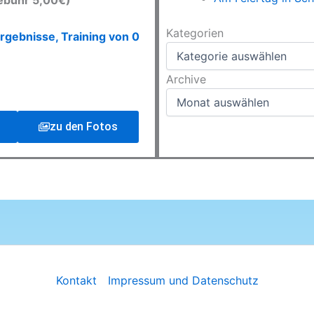
ebühr 5,00€)
Kategorien
Kategorien
rgebnisse, Training von 0
Archive
Archive
zu den Fotos
Kontakt
Impressum und Datenschutz