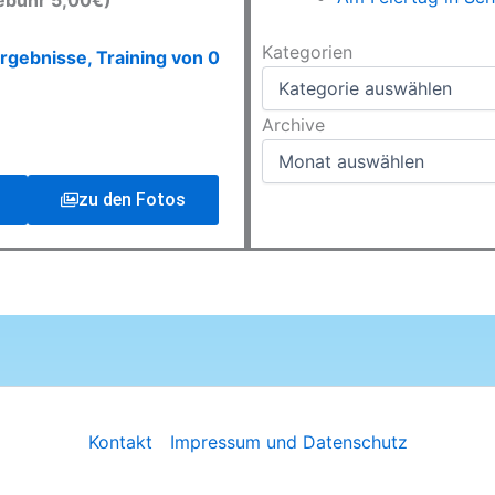
ebühr 5,00€)
Kategorien
Kategorien
rgebnisse, Training von 0
Archive
Archive
zu den Fotos
Kontakt
Impressum und Datenschutz