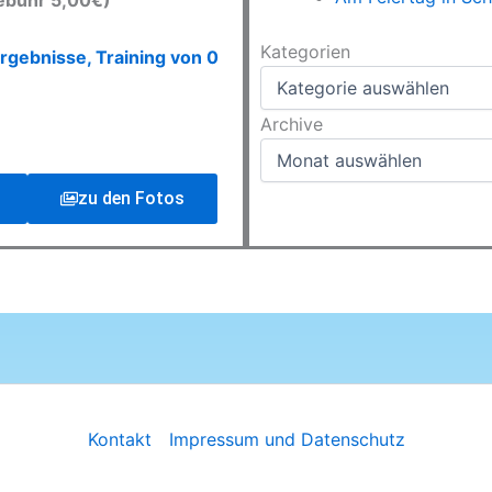
ebühr 5,00€)
Kategorien
Kategorien
rgebnisse, Training von 0
Archive
Archive
zu den Fotos
Kontakt
Impressum und Datenschutz