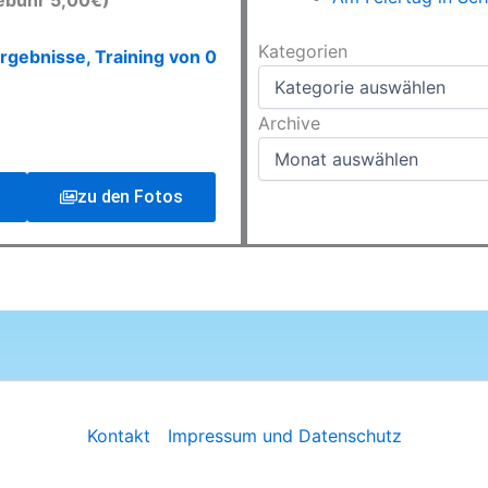
ebühr 5,00€)
Kategorien
Kategorien
rgebnisse, Training von 0
Archive
Archive
zu den Fotos
Kontakt
Impressum und Datenschutz