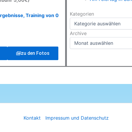
ebühr 5,00€)
Kategorien
Kategorien
rgebnisse, Training von 0
Archive
Archive
zu den Fotos
Kontakt
Impressum und Datenschutz